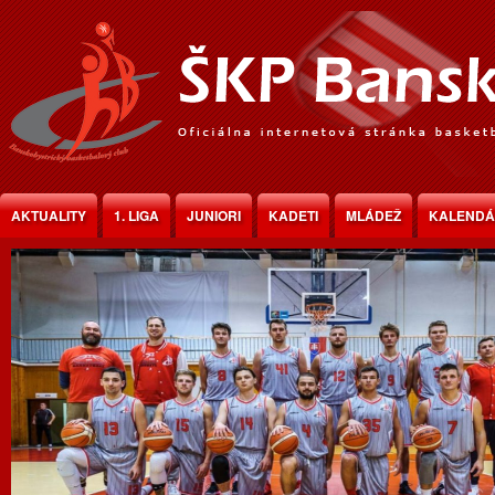
Jump to Content
AKTUALITY
1. LIGA
JUNIORI
KADETI
MLÁDEŽ
KALEND