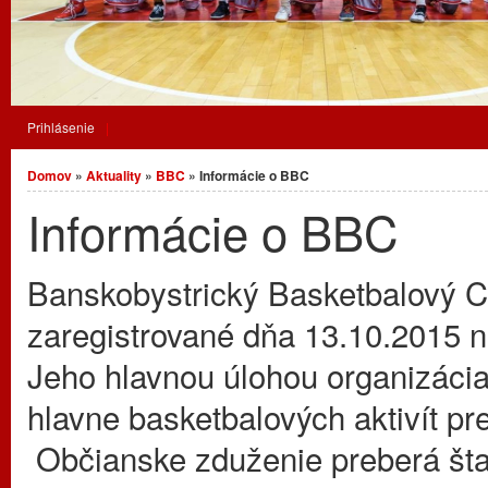
Prihlásenie
Nachádzate sa tu
Domov
»
Aktuality
»
BBC
» Informácie o BBC
Informácie o BBC
Banskobystrický Basketbalový Cl
zaregistrované dňa 13.10.2015 na
Jeho hlavnou úlohou organizáci
hlavne basketbalových aktivít pr
Občianske zduženie preberá šta