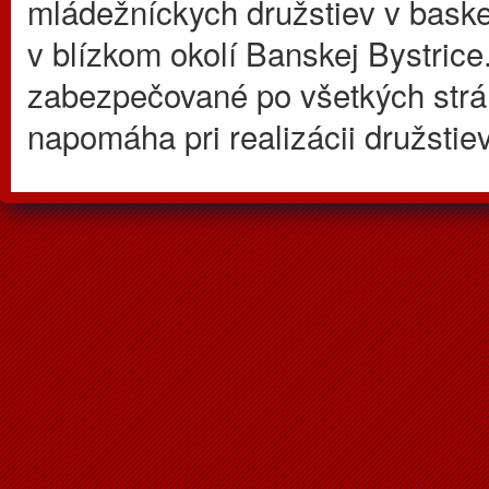
mládežníckych družstiev v baske
v blízkom okolí Banskej Bystric
zabezpečované po všetkých strá
napomáha pri realizácii družst