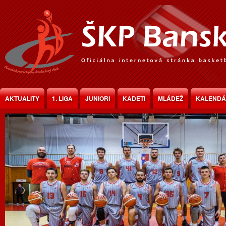
Jump to Content
AKTUALITY
1. LIGA
JUNIORI
KADETI
MLÁDEŽ
KALEND