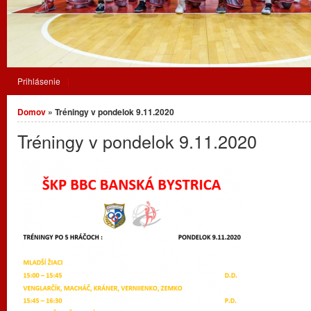
Prihlásenie
Nachádzate sa tu
Domov
» Tréningy v pondelok 9.11.2020
Tréningy v pondelok 9.11.2020