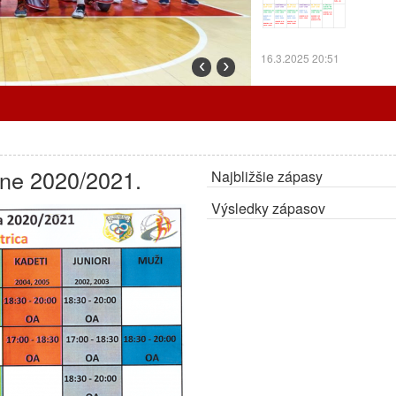
16.3.2025 20:51
‹
›
Prorgram tréningov o
óne 2020/2021.
Najbližšie zápasy
7.3.2025 12:24
Výsledky zápasov
Cez prázdniny trénu
ZMENA:
Radiátory o
OA.
27.2.2025 10:30
Program tréningov a
Program tr
odohrajú d
Bystricu.