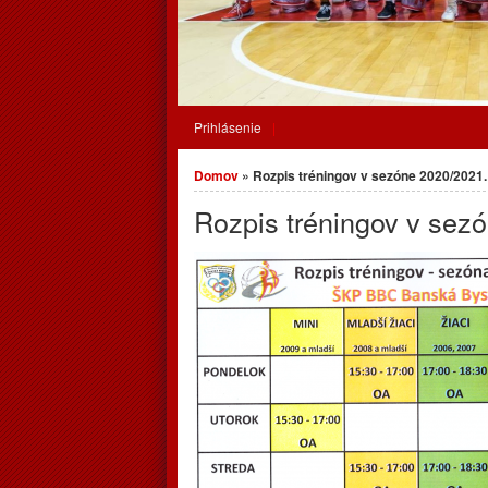
Prihlásenie
Nachádzate sa tu
Domov
» Rozpis tréningov v sezóne 2020/2021.
Rozpis tréningov v sez