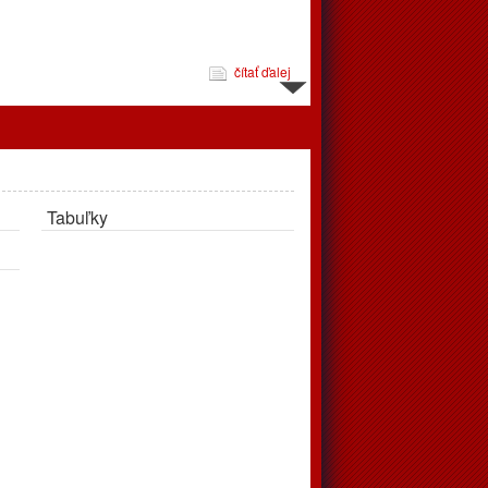
čítať ďalej
d 10.3. do 16.3.
Tabuľky
čítať ďalej
jeme
pravujú až v apríli, tréningy podľa rozpisu prebehnú v telocvični
čítať ďalej
 zápasov od 24.2. do 2.3.2025
éningov a zápasov od 24.2.2025 do 2.3.2025. Vo štvrtok
ohrávaný zápas juniori, o 18:00 privítajú doma Považskú