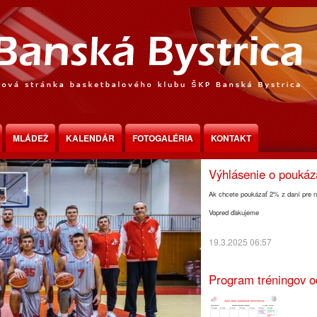
Program tréningov o
MLÁDEŽ
KALENDÁR
FOTOGALÉRIA
KONTAKT
30.3.2025 18:30
Výhlásenie o pouká
Ak chcete poukázať 2% z daní pre n
Vopred ďakujeme
19.3.2025 06:57
Program tréningov o