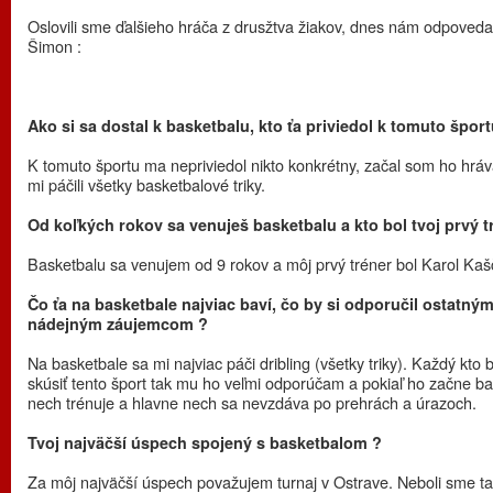
Oslovili sme ďalšieho hráča z drusžtva žiakov, dnes nám odpovedal
Šimon :
Ako si sa dostal k basketbalu, kto ťa priviedol k tomuto šport
K tomuto športu ma nepriviedol nikto konkrétny, začal som ho hráv
mi páčili všetky basketbalové triky.
Od koľkých rokov sa venuješ basketbalu a kto bol tvoj prvý t
Basketbalu sa venujem od 9 rokov a môj prvý tréner bol Karol Kaš
Čo ťa na basketbale najviac baví, čo by si odporučil ostatný
nádejným záujemcom ?
Na basketbale sa mi najviac páči dribling (všetky triky). Každý kto 
skúsiť tento šport tak mu ho veľmi odporúčam a pokiaľ ho začne bav
nech trénuje a hlavne nech sa nevzdáva po prehrách a úrazoch.
Tvoj najväčší úspech spojený s basketbalom ?
Za môj najväčší úspech považujem turnaj v Ostrave. Neboli sme t