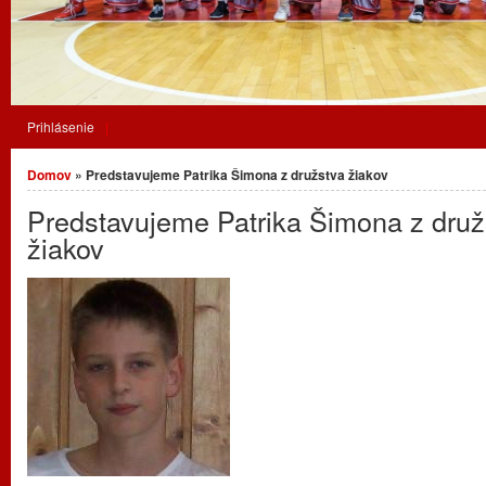
Prihlásenie
Nachádzate sa tu
Domov
» Predstavujeme Patrika Šimona z družstva žiakov
Predstavujeme Patrika Šimona z druž
žiakov