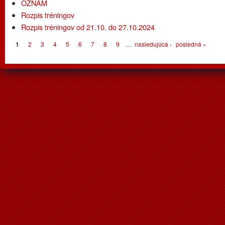
OZNAM
Rozpis tréningov
Rozpis tréningov od 21.10. do 27.10.2024
Stránky
1
2
3
4
5
6
7
8
9
…
nasledujúca ›
posledná »