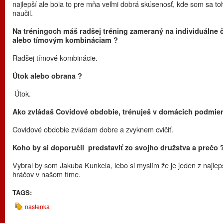
najlepší ale bola to pre mňa veľmi dobrá skúsenosť, kde som sa to
naučil.
Na tréningoch máš radšej tréning zameraný na individuálne č
alebo tímovým kombináciam ?
Radšej tímové kombinácie.
Útok alebo obrana ?
Útok.
Ako zvládaš Covidové obdobie, trénuješ v domácich podmie
Covidové obdobie zvládam dobre a zvyknem cvičiť.
Koho by si doporučil predstaviť zo svojho družstva a prečo 
Vybral by som Jakuba Kunkela, lebo si myslím že je jeden z najlep
hráčov v našom tíme.
TAGS:
nastenka