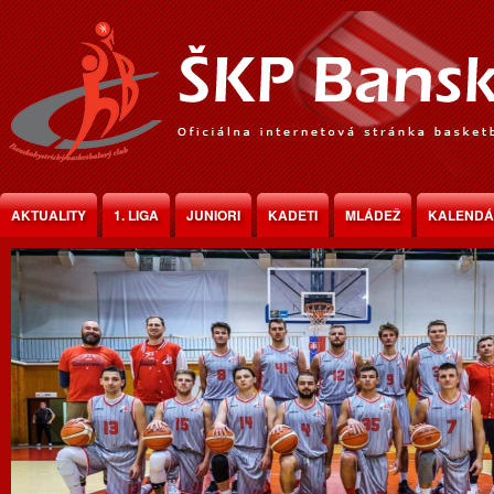
Jump to Content
AKTUALITY
1. LIGA
JUNIORI
KADETI
MLÁDEŽ
KALEND