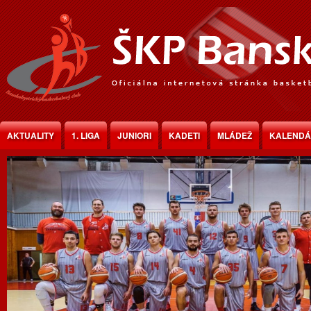
Jump to Content
AKTUALITY
1. LIGA
JUNIORI
KADETI
MLÁDEŽ
KALEND