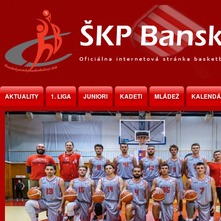
Jump to Content
AKTUALITY
1. LIGA
JUNIORI
KADETI
MLÁDEŽ
KALEND