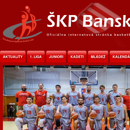
Jump to Content
AKTUALITY
1. LIGA
JUNIORI
KADETI
MLÁDEŽ
KALEND