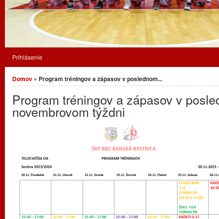
Prihlásenie
Nachádzate sa tu
Domov
» Program tréningov a zápasov v poslednom...
Program tréningov a zápasov v posl
novembrovom týždni