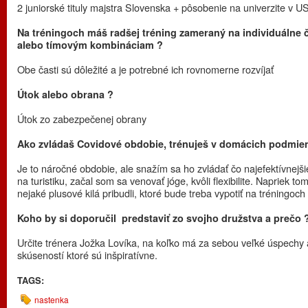
2 juniorské tituly majstra Slovenska + pôsobenie na univerzite v U
Na tréningoch máš radšej tréning zameraný na individuálne č
alebo tímovým kombináciam ?
Obe časti sú dôležité a je potrebné ich rovnomerne rozvíjať
Útok alebo obrana ?
Útok zo zabezpečenej obrany
Ako zvládaš Covidové obdobie, trénuješ v domácich podmie
Je to náročné obdobie, ale snažím sa ho zvládať čo najefektívnejš
na turistiku, začal som sa venovať jóge, kvôli flexibilite. Napriek to
nejaké plusové kilá pribudli, ktoré bude treba vypotiť na tréningoch
Koho by si doporučil predstaviť zo svojho družstva a prečo 
Určite trénera Jožka Lovíka, na koľko má za sebou veľké úspechy 
skúseností ktoré sú inšpiratívne.
TAGS:
nastenka