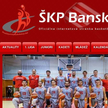
Jump to Content
AKTUALITY
1. LIGA
JUNIORI
KADETI
MLÁDEŽ
KALEND