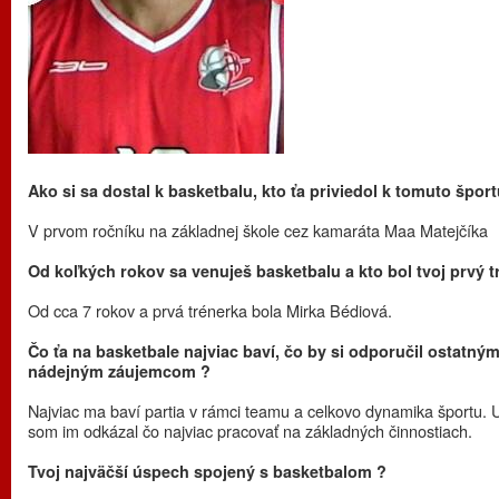
Ako si sa dostal k basketbalu, kto ťa priviedol k tomuto šport
V prvom ročníku na základnej škole cez kamaráta Maa Matejčíka
Od koľkých rokov sa venuješ basketbalu a kto bol tvoj prvý t
Od cca 7 rokov a prvá trénerka bola Mirka Bédiová.
Čo ťa na basketbale najviac baví, čo by si odporučil ostatný
nádejným záujemcom ?
Najviac ma baví partia v rámci teamu a celkovo dynamika športu. U
som im odkázal čo najviac pracovať na základných činnostiach.
Tvoj najväčší úspech spojený s basketbalom ?