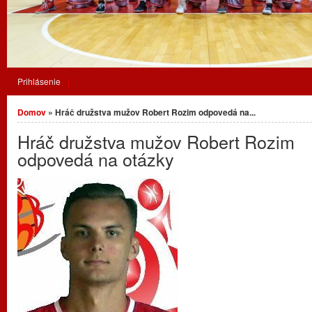
Prihlásenie
Nachádzate sa tu
Domov
» Hráč družstva mužov Robert Rozim odpovedá na...
Hráč družstva mužov Robert Rozim
odpovedá na otázky