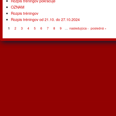
Rozpis tréningov pokračuje
OZNAM
Rozpis tréningov
Rozpis tréningov od 21.10. do 27.10.2024
Stránky
1
2
3
4
5
6
7
8
9
…
nasledujúca ›
posledná »