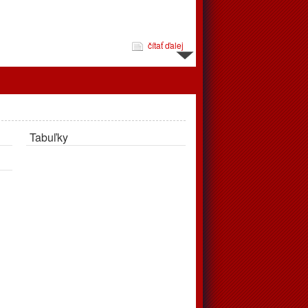
čítať ďalej
d 10.3. do 16.3.
Tabuľky
čítať ďalej
jeme
pravujú až v apríli, tréningy podľa rozpisu prebehnú v telocvični
čítať ďalej
 zápasov od 24.2. do 2.3.2025
éningov a zápasov od 24.2.2025 do 2.3.2025. Vo štvrtok
ohrávaný zápas juniori, o 18:00 privítajú doma Považskú