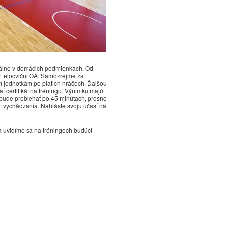
V piatok s
uveddeného
starší min
odohrajú p
na UMB družstvo Svitu.
Program tréningov a
21.2.2025 09:52
duálne v domácich podmienkach. Od
 telocvični OA. Samozrejme za
 jednotkám po piatich hráčoch. Ďalšou
ť certifikát na tréningu. Výnimku majú
 bude prebiehať po 45 minútach, presne
m vychádzania. Nahláste svoju účasť na
9.2.2025 06:55
Program tréningov o
a uvidíme sa na tréningoch budúci
2.2.2025 18:48
Program tréningov o