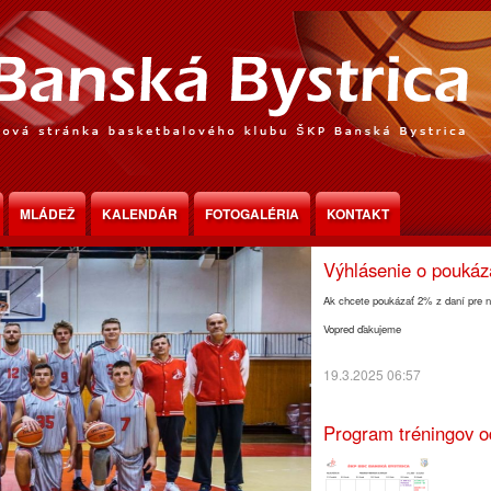
Program tréningov o
MLÁDEŽ
KALENDÁR
FOTOGALÉRIA
KONTAKT
30.3.2025 18:30
Výhlásenie o pouká
Ak chcete poukázať 2% z daní pre n
Vopred ďakujeme
19.3.2025 06:57
Program tréningov o