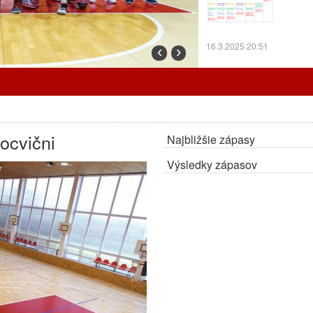
16.3.2025 20:51
‹
›
Prorgram tréningov o
locvični
Najbližšie zápasy
7.3.2025 12:24
Výsledky zápasov
Cez prázdniny trénu
ZMENA:
Radiátory o
OA.
27.2.2025 10:30
Program tréningov a
Program tr
odohrajú d
Bystricu.