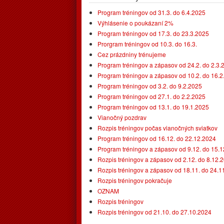
Program tréningov od 31.3. do 6.4.2025
Výhlásenie o poukázaní 2%
Program tréningov od 17.3. do 23.3.2025
Prorgram tréningov od 10.3. do 16.3.
Cez prázdniny trénujeme
Program tréningov a zápasov od 24.2. do 2.3.
Program tréningov a zápasov od 10.2. do 16.
Program tréningov od 3.2. do 9.2.2025
Program tréningov od 27.1. do 2.2.2025
Program tréningov od 13.1. do 19.1.2025
Vianočný pozdrav
Rozpis tréningov počas vianočných sviatkov
Program tréningov od 16.12. do 22.12.2024
Program tréningov a zápasov od 9.12. do 15.
Rozpis tréningov a zápasov od 2.12. do 8.12.
Rozpis tréningov a zápasov od 18.11. do 24.1
Rozpis tréningov pokračuje
OZNAM
Rozpis tréningov
Rozpis tréningov od 21.10. do 27.10.2024