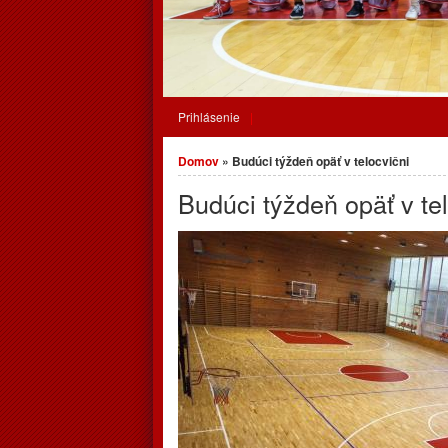
Prihlásenie
Nachádzate sa tu
Domov
» Budúci týždeň opäť v telocvični
Budúci týždeň opäť v te