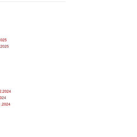
26.1.2025 16:21
Program tréningov o
2025
2.2025
12.1.2025 12:51
Vianočný pozdrav
12.2024
2024
1.2024
20.12.2024 18:36
Rozpis tréningov poč