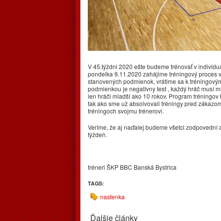
V 45.týždni 2020 ešte budeme trénovať v indivi
pondelka 9.11.2020 zahájime tréningový proces v
stanovených podmienok, vrátime sa k tréningovým
podmienkou je negatívny test , každý hráč musí ma
len hráči mladší ako 10 rokov. Program tréningov
tak ako sme už absolvovali tréningy pred zákazo
tréningoch svojmu trénerovi.
Veríme, že aj naďalej budeme všetci zodpovední 
týždeň.
tréneri ŠKP BBC Banská Bystrica
TAGS:
nastenka
Ďalšie články