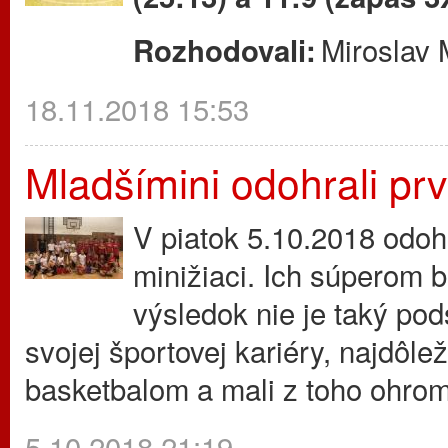
Miroslav 
Rozhodovali:
18.11.2018 15:53
Mladšímini odohrali pr
V piatok 5.10.2018 odoh
minižiaci. Ich súperom 
výsledok nie je taký pod
svojej športovej kariéry, najdôleži
basketbalom a mali z toho ohro
5.10.2018 21:19