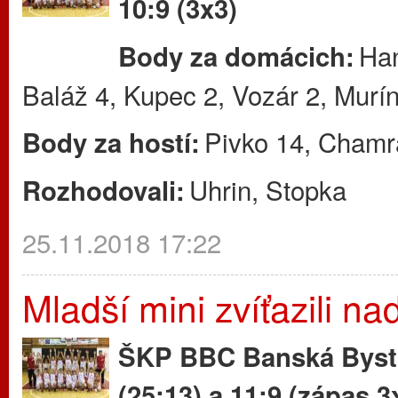
10:9 (3x3)
Han
Body za domácich:
Baláž 4, Kupec 2, Vozár 2, Murín
Pivko 14, Chamr
Body za hostí:
Uhrin, Stopka
Rozhodovali:
25.11.2018 17:22
Mladší mini zvíťazili n
ŠKP BBC Banská Bystr
(25:13) a 11:9 (zápas 3