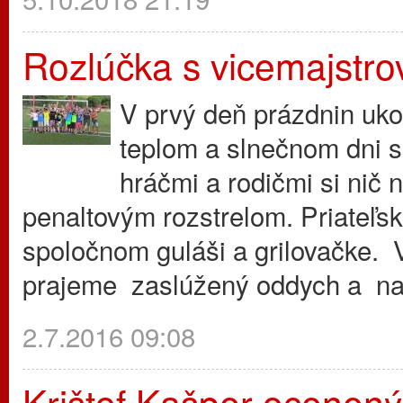
Rozlúčka s vicemajstr
V prvý deň prázdnin ukon
teplom a slnečnom dni s
hráčmi a rodičmi si nič 
penaltovým rozstrelom. Priateľskú
spoločnom guláši a grilovačke.
prajeme zaslúžený oddych a nač
2.7.2016 09:08
Krištof Kašper ocene