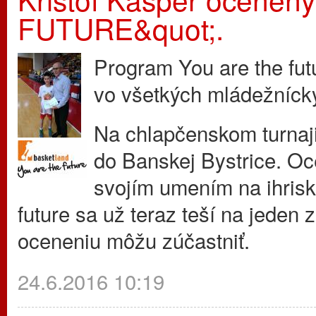
FUTURE&quot;.
Program You are the futu
vo všetkých mládežníck
Na chlapčenskom turnaji
do Banskej Bystrice. Oce
svojím umením na ihrisku
future sa už teraz teší na jeden
oceneniu môžu zúčastniť.
24.6.2016 10:19