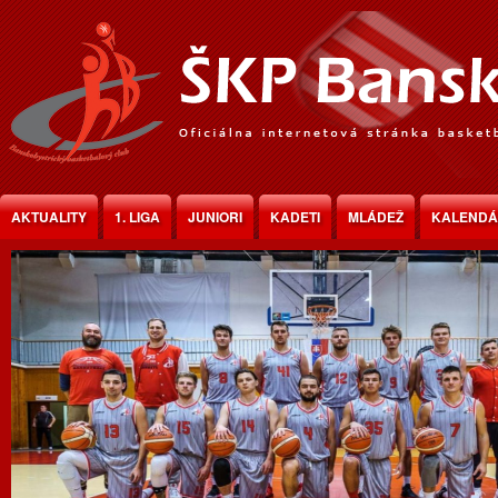
Jump to Content
AKTUALITY
1. LIGA
JUNIORI
KADETI
MLÁDEŽ
KALEND