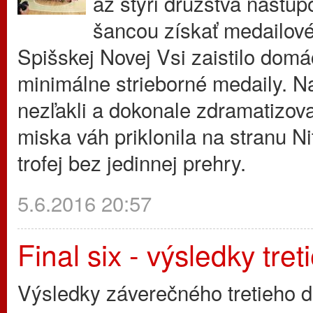
až štyri družstvá nastu
šancou získať medailové
Spišskej Novej Vsi zaistilo do
minimálne strieborné medaily. Na
nezľakli a dokonale zdramatizov
miska váh priklonila na stranu Ni
trofej bez jedinnej prehry.
5.6.2016 20:57
Final six - výsledky tre
Výsledky záverečného tretieho 