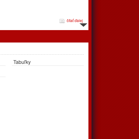
čítať ďalej
d 10.3. do 16.3.
Tabuľky
čítať ďalej
jeme
pravujú až v apríli, tréningy podľa rozpisu prebehnú v telocvični
čítať ďalej
 zápasov od 24.2. do 2.3.2025
éningov a zápasov od 24.2.2025 do 2.3.2025. Vo štvrtok
ohrávaný zápas juniori, o 18:00 privítajú doma Považskú