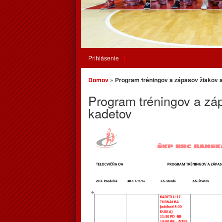
Prihlásenie
Nachádzate sa tu
Domov
» Program tréningov a zápasov žiakov 
Program tréningov a zá
kadetov