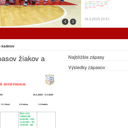
16.3.2025 20:51
‹
›
Prorgram tréningov o
a kadetov
pasov žiakov a
Najbližšie zápasy
7.3.2025 12:24
Výsledky zápasov
Cez prázdniny trénu
ZMENA:
Radiátory o
OA.
27.2.2025 10:30
Program tréningov a
Program tr
odohrajú d
Bystricu.