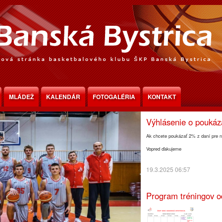
Program tréningov o
MLÁDEŽ
KALENDÁR
FOTOGALÉRIA
KONTAKT
30.3.2025 18:30
Výhlásenie o pouká
Ak chcete poukázať 2% z daní pre n
Vopred ďakujeme
19.3.2025 06:57
Program tréningov o