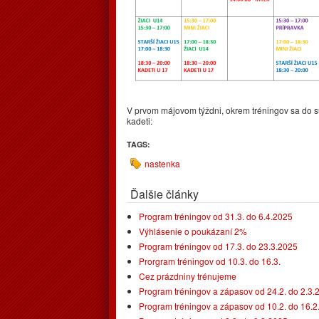
V prvom májovom týždni, okrem tréningov sa do s
kadeti:
TAGS:
nastenka
Ďalšie články
Program tréningov od 31.3. do 6.4.2025
Výhlásenie o poukázaní 2%
Program tréningov od 17.3. do 23.3.2025
Prorgram tréningov od 10.3. do 16.3.
Cez prázdniny trénujeme
Program tréningov a zápasov od 24.2. do 2.3.
Program tréningov a zápasov od 10.2. do 16.