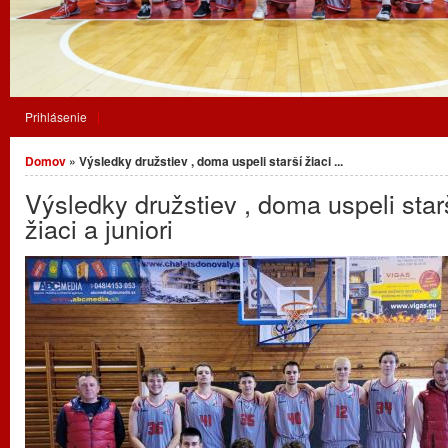
Prihlásenie
Nachádzate sa tu
Domov
» Výsledky družstiev , doma uspeli starší žiaci ...
Výsledky družstiev , doma uspeli star
žiaci a juniori