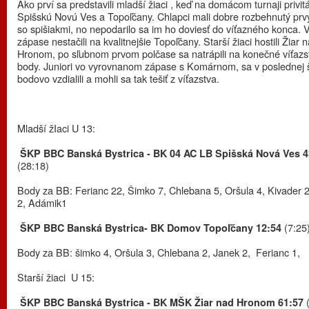
Ako prví sa predstavili mladší žiaci , keď na domácom turnaji privitá
Spišskú Novú Ves a Topoľčany. Chlapci mali dobre rozbehnutý prv
so spišiakmi, no nepodarilo sa im ho doviesť do víťazného konca.
zápase nestačili na kvalitnejšie Topoľčany. Starší žiaci hostili Žiar 
Hronom, po sľubnom prvom polčase sa natrápili na konečné víťazs
body. Juniori vo vyrovnanom zápase s Komárnom, sa v poslednej š
bodovo vzdialili a mohli sa tak tešiť z víťazstva.
Mladší žIaci U 13:
ŠKP BBC Banská Bystrica - BK 04 AC LB Spišská Nová Ves 4
(28:18)
Body za BB: Ferianc 22, Šimko 7, Chlebana 5, Oršula 4, Kivader 
2, Adámik1
(7:25
ŠKP BBC Banská Bystrica- BK Domov Topoľčany 12:54
Body za BB: šimko 4, Oršula 3, Chlebana 2, Janek 2, Ferianc 1,
Starší žiaci U 15:
(
ŠKP BBC Banská Bystrica - BK MŠK Žiar nad Hronom 61:57