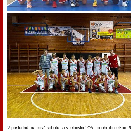
V poslednú marcovú sobotu sa v telocvični OA , odohralo celkom 5 