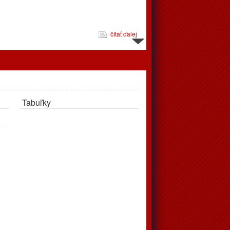
čítať ďalej
d 10.3. do 16.3.
Tabuľky
čítať ďalej
jeme
pravujú až v apríli, tréningy podľa rozpisu prebehnú v telocvični
čítať ďalej
 zápasov od 24.2. do 2.3.2025
éningov a zápasov od 24.2.2025 do 2.3.2025. Vo štvrtok
ohrávaný zápas juniori, o 18:00 privítajú doma Považskú