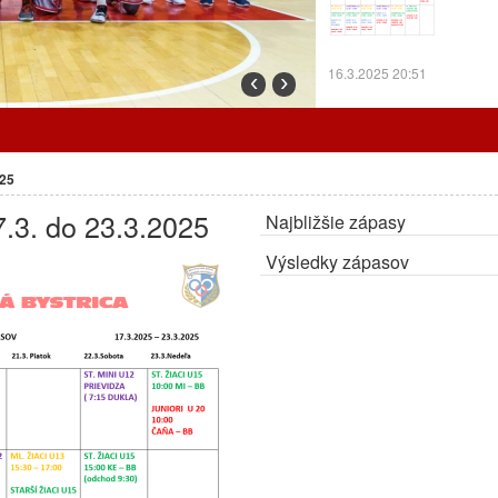
16.3.2025 20:51
‹
›
Prorgram tréningov o
025
7.3. do 23.3.2025
Najbližšie zápasy
7.3.2025 12:24
Výsledky zápasov
Cez prázdniny trénu
ZMENA:
Radiátory o
OA.
27.2.2025 10:30
Program tréningov a
Program tr
odohrajú d
Bystricu.