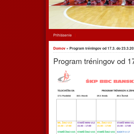
Prihlásenie
Nachádzate sa tu
Domov
» Program tréningov od 17.3. do 23.3.2
Program tréningov od 1