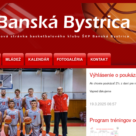
Program tréningov o
MLÁDEŽ
KALENDÁR
FOTOGALÉRIA
KONTAKT
30.3.2025 18:30
Výhlásenie o pouká
Ak chcete poukázať 2% z daní pre n
Vopred ďakujeme
19.3.2025 06:57
Program tréningov o