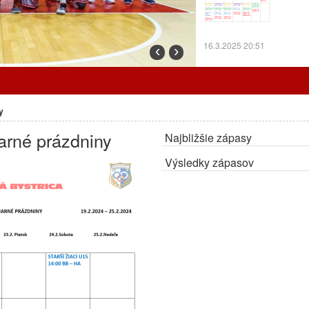
16.3.2025 20:51
‹
›
Prorgram tréningov o
y
arné prázdniny
Najbližšie zápasy
7.3.2025 12:24
Výsledky zápasov
Cez prázdniny trénu
ZMENA:
Radiátory o
OA.
27.2.2025 10:30
Program tréningov a
Program tr
odohrajú d
Bystricu.