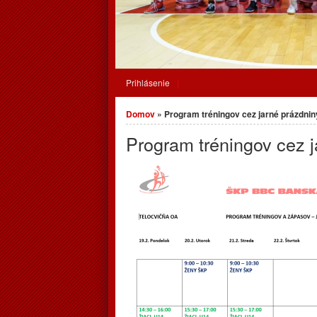
Prihlásenie
Nachádzate sa tu
Domov
» Program tréningov cez jarné prázdnin
Program tréningov cez j