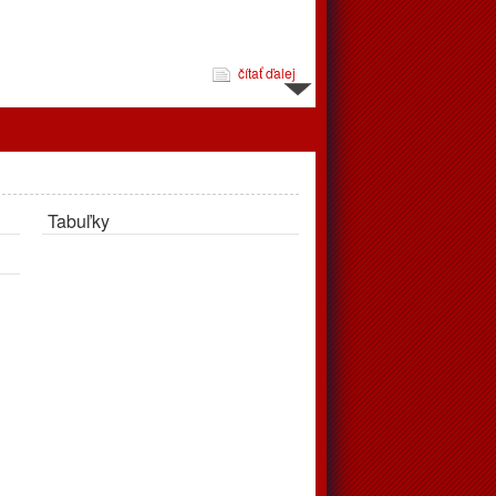
čítať ďalej
d 10.3. do 16.3.
Tabuľky
čítať ďalej
jeme
pravujú až v apríli, tréningy podľa rozpisu prebehnú v telocvični
čítať ďalej
 zápasov od 24.2. do 2.3.2025
éningov a zápasov od 24.2.2025 do 2.3.2025. Vo štvrtok
ohrávaný zápas juniori, o 18:00 privítajú doma Považskú