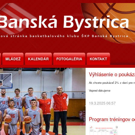
Program tréningov o
MLÁDEŽ
KALENDÁR
FOTOGALÉRIA
KONTAKT
30.3.2025 18:30
Výhlásenie o pouká
Ak chcete poukázať 2% z daní pre n
Vopred ďakujeme
19.3.2025 06:57
Program tréningov o