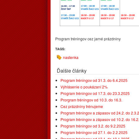
Program tréningov cez jarné prázdniny
TAGS:
nastenka
Ďalšie články
Program tréningov od 31.3. do 6.4.2025
Výhlásenie o poukázaní 2%
Program tréningov od 17.3. do 23.3.2025
Prorgram tréningov od 10.3. do 16.3.
Cez prázdniny trénujeme
Program tréningov a zápasov od 24.2. do 2.3.
Program tréningov a zápasov od 10.2. do 16.
Program tréningov od 3.2. do 9.2.2025
Program tréningov od 27.1. do 2.2.2025
Program tréningov od 13.1. do 19.1.2025