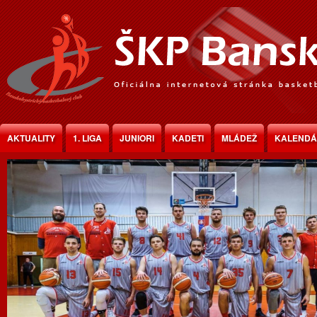
Jump to Content
AKTUALITY
1. LIGA
JUNIORI
KADETI
MLÁDEŽ
KALEND