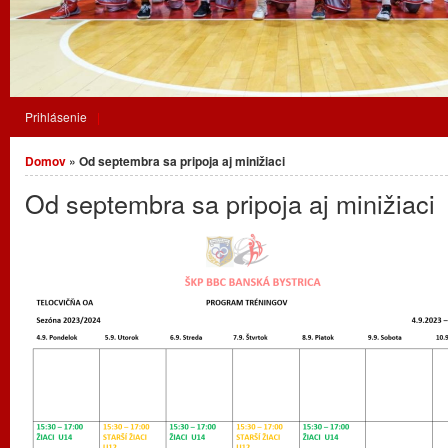
Prihlásenie
Nachádzate sa tu
Domov
» Od septembra sa pripoja aj minižiaci
Od septembra sa pripoja aj minižiaci