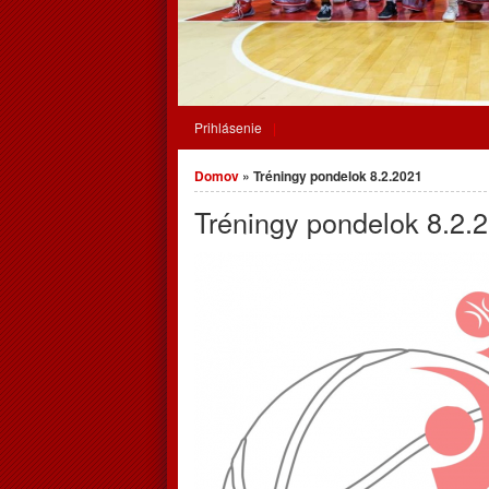
Prihlásenie
Nachádzate sa tu
Domov
» Tréningy pondelok 8.2.2021
Tréningy pondelok 8.2.