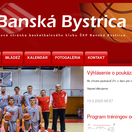
Program tréningov o
MLÁDEŽ
KALENDÁR
FOTOGALÉRIA
KONTAKT
30.3.2025 18:30
Výhlásenie o pouká
Ak chcete poukázať 2% z daní pre n
Vopred ďakujeme
19.3.2025 06:57
Program tréningov o