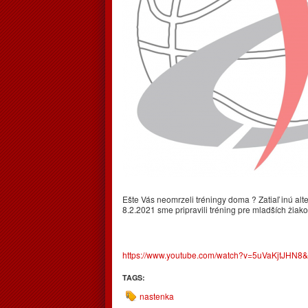
Ešte Vás neomrzeli tréningy doma ? Zatiaľ inú al
8.2.2021 sme pripravili tréning pre mladších žiako
https://www.youtube.com/watch?v=5uVaKjtJHN8&
TAGS:
nastenka