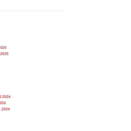
26.1.2025 16:21
Program tréningov o
2025
2.2025
12.1.2025 12:51
Vianočný pozdrav
12.2024
2024
20.12.2024 18:36
1.2024
Rozpis tréningov poč