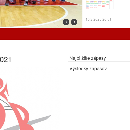
16.3.2025 20:51
‹
›
Prorgram tréningov o
2021
Najbližšie zápasy
7.3.2025 12:24
Výsledky zápasov
Cez prázdniny trénu
ZMENA:
Radiátory o
OA.
27.2.2025 10:30
Program tréningov a
Program tr
odohrajú d
Bystricu.