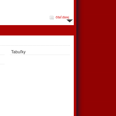
čítať ďalej
d 10.3. do 16.3.
Tabuľky
čítať ďalej
jeme
pravujú až v apríli, tréningy podľa rozpisu prebehnú v telocvični
čítať ďalej
 zápasov od 24.2. do 2.3.2025
éningov a zápasov od 24.2.2025 do 2.3.2025. Vo štvrtok
ohrávaný zápas juniori, o 18:00 privítajú doma Považskú