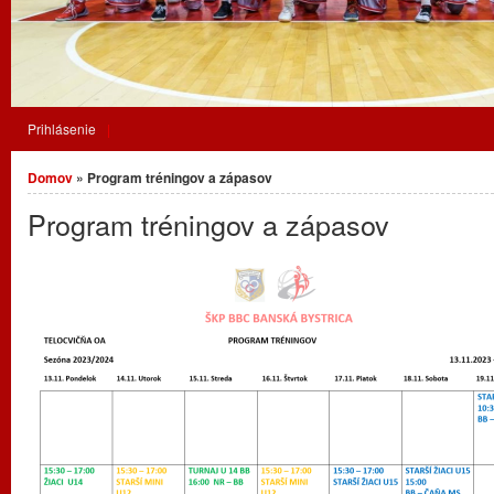
Prihlásenie
Nachádzate sa tu
Domov
» Program tréningov a zápasov
Program tréningov a zápasov