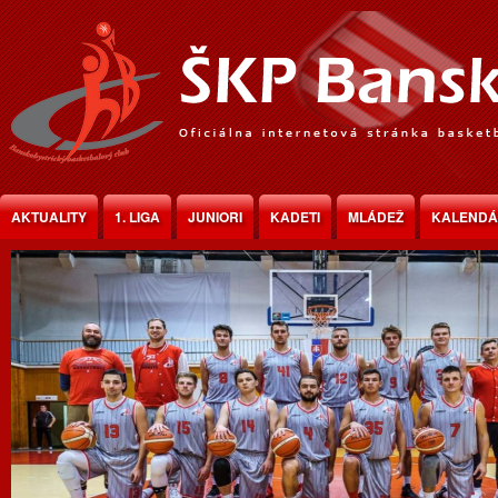
Jump to Content
AKTUALITY
1. LIGA
JUNIORI
KADETI
MLÁDEŽ
KALEND