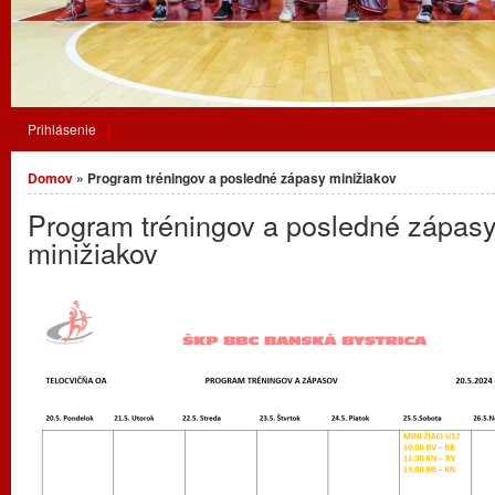
Prihlásenie
Nachádzate sa tu
Domov
» Program tréningov a posledné zápasy minižiakov
Program tréningov a posledné zápas
minižiakov