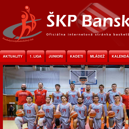
Jump to Content
AKTUALITY
1. LIGA
JUNIORI
KADETI
MLÁDEŽ
KALEND