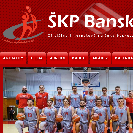
Jump to Content
AKTUALITY
1. LIGA
JUNIORI
KADETI
MLÁDEŽ
KALEND