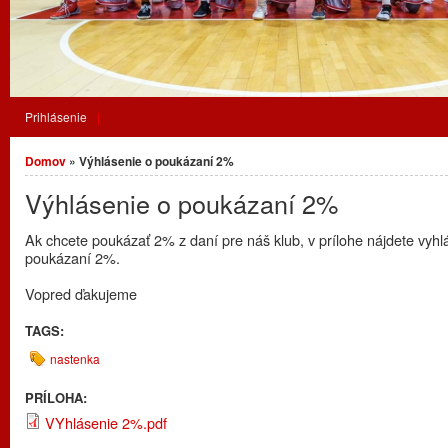
Prihlásenie
Nachádzate sa tu
Domov
» Výhlásenie o poukázaní 2%
Výhlásenie o poukázaní 2%
Ak chcete poukázať 2% z daní pre náš klub, v prílohe nájdete vyhl
poukázaní 2%.
Vopred ďakujeme
TAGS:
nastenka
PRÍLOHA:
VYhlásenie 2%.pdf