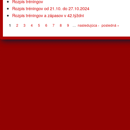
Rozpis tréningov
Rozpis tréningov od 21.10. do 27.10.2024
Rozpis tréningov a zápasov v 42.týždni
Stránky
1
2
3
4
5
6
7
8
9
…
nasledujúca ›
posledná »