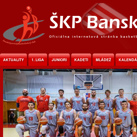
Jump to Content
AKTUALITY
1. LIGA
JUNIORI
KADETI
MLÁDEŽ
KALEND