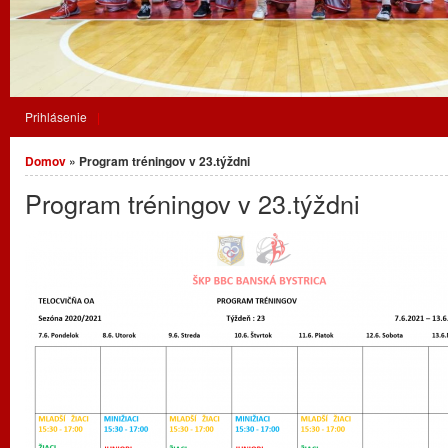
Prihlásenie
Nachádzate sa tu
Domov
» Program tréningov v 23.týždni
Program tréningov v 23.týždni