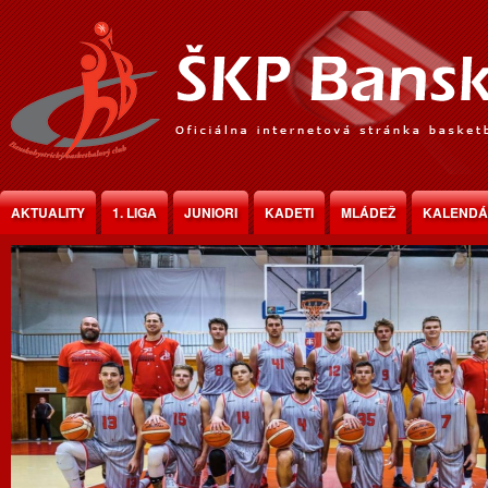
Jump to Content
AKTUALITY
1. LIGA
JUNIORI
KADETI
MLÁDEŽ
KALEND