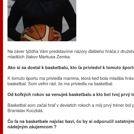
Na záver týždňa Vám predstavíme názory ďalšieho hráča z družst
mladších žiakov Markusa Zemka.
Ako si sa dostal k basketbalu, kto ťa priviedol k tomuto šport
K tomuto športu ma priviedla mamina, ktorá keď bola mladšia hráv
basketbal. Som veľmi rád, že ma priviedla na basketbal.
Od koľkých rokov sa venuješ basketbalu a kto bol tvoj prvý t
Basketbal som začal hrať v deviatich rokoch a môj prvý tréner bol 
Branislav Koczkáš.
Čo ťa na basketbale najviac baví, čo by si odporučil ostatný
nádejným záujemcom ?