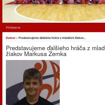
Prihlásenie
Nachádzate sa tu
Domov
» Predstavujeme ďalšieho hráča z mladších žiakov...
Predstavujeme ďalšieho hráča z mlad
žiakov Markusa Zemka