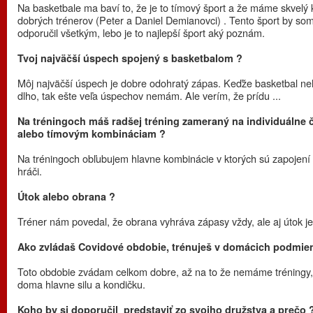
Na basketbale ma baví to, že je to tímový šport a že máme skvelý k
dobrých trénerov (Peter a Daniel Demianovci) . Tento šport by so
odporučil všetkým, lebo je to najlepší šport aký poznám.
Tvoj najväčší úspech spojený s basketbalom ?
Môj najväčší úspech je dobre odohratý zápas. Keďže basketbal n
dlho, tak ešte veľa úspechov nemám. Ale verím, že prídu ...
Na tréningoch máš radšej tréning zameraný na individuálne č
alebo tímovým kombináciam ?
Na tréningoch obľubujem hlavne kombinácie v ktorých sú zapojení 
hráči.
Útok alebo obrana ?
Tréner nám povedal, že obrana vyhráva zápasy vždy, ale aj útok j
Ako zvládaš Covidové obdobie, trénuješ v domácich podmie
Toto obdobie zvádam celkom dobre, až na to že nemáme tréningy,
doma hlavne silu a kondičku.
Koho by si doporučil predstaviť zo svojho družstva a prečo 