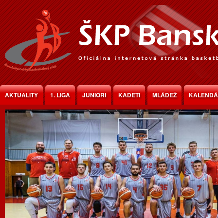
Jump to Content
AKTUALITY
1. LIGA
JUNIORI
KADETI
MLÁDEŽ
KALEND