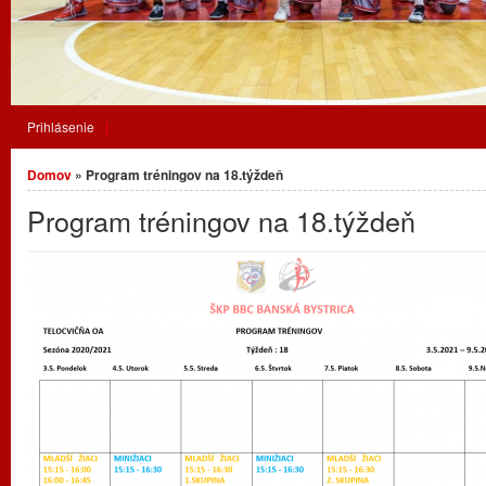
Prihlásenie
Nachádzate sa tu
Domov
» Program tréningov na 18.týždeň
Program tréningov na 18.týždeň