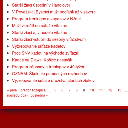
Starší žiaci úspešní v Handlovej
V Považskej Bystrici muži podľahli až v závere
Program tréningov a zápasov v týždni
Muži vkročili do súťaže víťazne
Starší žiaci aj v nedeľu víťažne
Starší žiaci vstúpili do sezóny víťazstvom
Vyžrebovanie súťaže kadetov
Proti SNV kadeti na východe zvíťazili
Kadeti na Diawin Košice nestačili
Program zápasov a tréningov v 40.týždni
OZNAM: Školenie pomocných rozhodcov
Vyžrebovanie súťaže družstva starších žiakov
Stránky
« prvá
‹ predchádzajúca
…
5
6
7
8
9
10
11
12
13
nasledujúca ›
posledná »