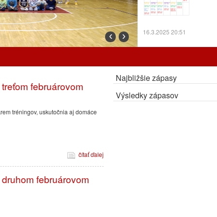
16.3.2025 20:51
‹
›
Prorgram tréningov o
Najbližšie zápasy
 treťom februárovom
Výsledky zápasov
7.3.2025 12:24
okrem tréningov, uskutočnia aj domáce
Cez prázdniny trénu
ZMENA:
Radiátory o
OA.
čítať ďalej
27.2.2025 10:30
v druhom februárovom
Program tréningov a
Program tr
odohrajú d
Bystricu.