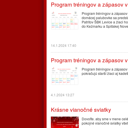
Program tréningov a zápasov v
Program tréningov a zápasov 
domácej palubovke sa predstavi
Patritov ŠBK Levice a žiaci h
do Kežmarku a Spišskej Nove
14.1.2024 17:40
Program tréningov a zápasov v
Program tréningov a zápasov 
pokračujú starší žiaci aj kad
4.1.2024 13:27
Krásne vianočné sviatky
Dovoľte. aby sme v mene celéh
pokojné vianočné sviatky všet