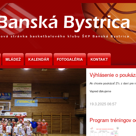
Program tréningov o
MLÁDEŽ
KALENDÁR
FOTOGALÉRIA
KONTAKT
30.3.2025 18:30
Výhlásenie o pouká
Ak chcete poukázať 2% z daní pre n
Vopred ďakujeme
19.3.2025 06:57
Program tréningov o