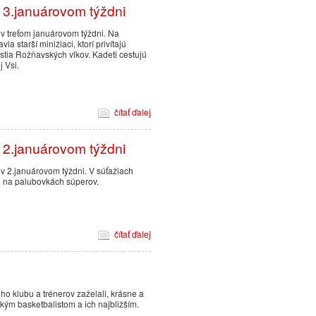
 3.januárovom týždni
v treťom januárovom týždni. Na
26.1.2025 16:21
a starší minižiaci, ktorí privítajú
ostia Rožňavských vlkov. Kadeti cestujú
Program tréningov o
j Vsi.
čítať ďalej
 2.januárovom týždni
12.1.2025 12:51
Vianočný pozdrav
v 2.januárovom týždni. V súťažiach
eti na palubovkách súperov.
čítať ďalej
20.12.2024 18:36
Rozpis tréningov poč
o klubu a trénerov zaželali, krásne a
kým basketbalistom a ich najbližším.