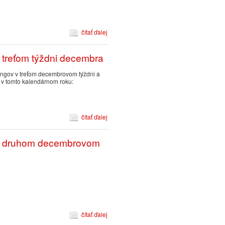
20.12.2024 18:35
čítať ďalej
Program tréningov o
 treťom týždni decembra
ngov v treťom decembrovom týždni a
v tomto kalendárnom roku:
15.12.2024 16:43
čítať ďalej
Program tréningov a
 v druhom decembrovom
8.12.2024 20:20
Rozpis tréningov a 
čítať ďalej