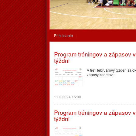
Prihlásenie
Program tréningov a zápasov v
týždni
V tretí februárový týždeň sa 
zápasy kadetov :
11.2.2024 15:00
Program tréningov a zápasov 
týždni