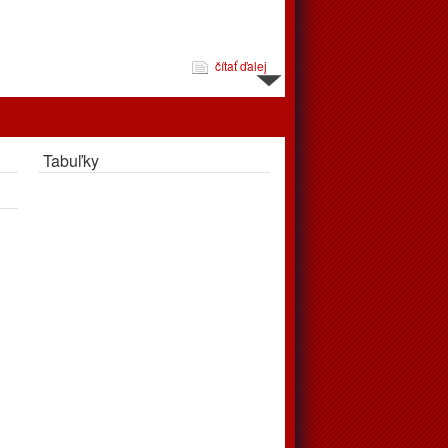
čítať ďalej
d 10.3. do 16.3.
Tabuľky
čítať ďalej
jeme
pravujú až v apríli, tréningy podľa rozpisu prebehnú v telocvični
čítať ďalej
 zápasov od 24.2. do 2.3.2025
éningov a zápasov od 24.2.2025 do 2.3.2025. Vo štvrtok
ohrávaný zápas juniori, o 18:00 privítajú doma Považskú